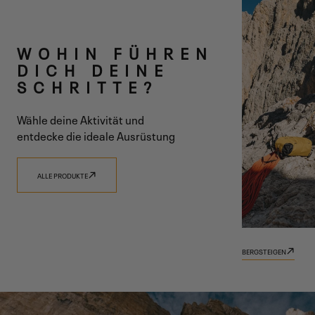
ZWEI LINIEN
WOHIN FÜHREN
EINE VISION
DICH DEINE
SCHRITTE?
Wähle deine Aktivität und
entdecke die ideale Ausrüstung
ENTDECKE 9.81
ENTDECKE TRADIZIONE
ALLE PRODUKTE
BERGSTEIGEN