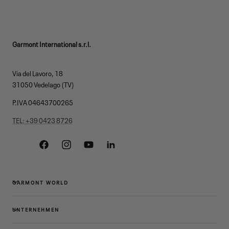
Garmont International s.r.l.
Via del Lavoro, 18
31050 Vedelago (TV)
P.IVA 04643700265
TEL: +39 0423 8726
Facebook
Instagram
YouTube
Linkedin
GARMONT WORLD
UNTERNEHMEN