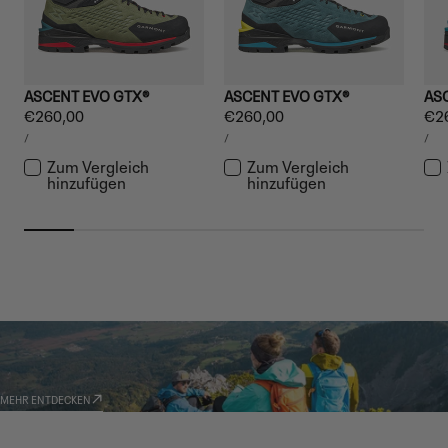
ASCENT EVO GTX®
ASCENT EVO GTX®
AS
Regulärer
€260,00
Regulärer
€260,00
Reg
€2
STÜCKPREIS
STÜCKPREIS
STÜ
Preis
Preis
Pre
PRO
PRO
PR
/
/
/
Zum Vergleich
Zum Vergleich
hinzufügen
hinzufügen
GARMONT WORLD
AMBASSADOR
MEHR ENTDECKEN