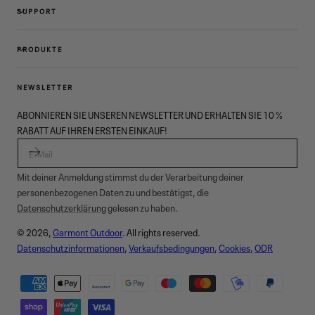
SUPPORT
PRODUKTE
NEWSLETTER
ABONNIEREN SIE UNSEREN NEWSLETTER UND ERHALTEN SIE 10 %
RABATT AUF IHREN ERSTEN EINKAUF!
E-MAIL
Mit deiner Anmeldung stimmst du der Verarbeitung deiner
personenbezogenen Daten zu und bestätigst, die
Datenschutzerklärung
gelesen zu haben.
© 2026,
Garmont Outdoor
. All rights reserved.
Datenschutzinformationen
,
Verkaufsbedingungen
,
Cookies
,
ODR
Zahlungsmethoden