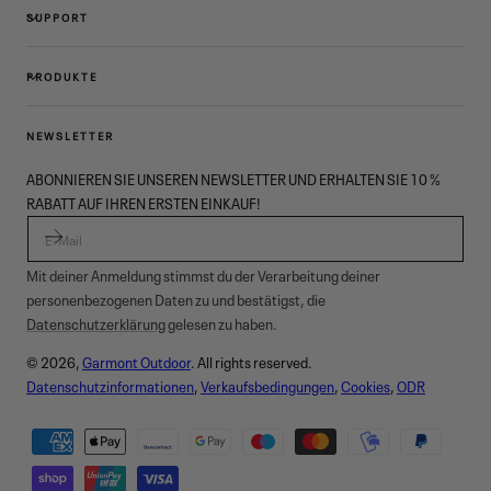
SUPPORT
PRODUKTE
NEWSLETTER
ABONNIEREN SIE UNSEREN NEWSLETTER UND ERHALTEN SIE 10 %
RABATT AUF IHREN ERSTEN EINKAUF!
E-MAIL
Mit deiner Anmeldung stimmst du der Verarbeitung deiner
personenbezogenen Daten zu und bestätigst, die
Datenschutzerklärung
gelesen zu haben.
© 2026,
Garmont Outdoor
. All rights reserved.
Datenschutzinformationen
,
Verkaufsbedingungen
,
Cookies
,
ODR
Zahlungsmethoden