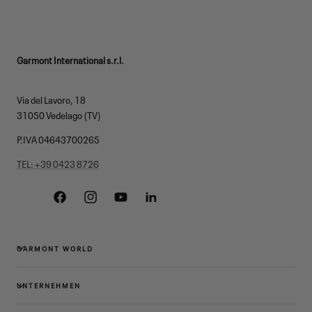
Garmont International s.r.l.
Via del Lavoro, 18
31050 Vedelago (TV)
P.IVA 04643700265
TEL: +39 0423 8726
Facebook
Instagram
YouTube
Linkedin
GARMONT WORLD
UNTERNEHMEN