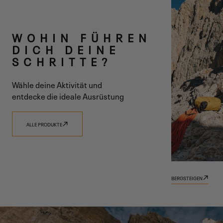
ZWEI LINIEN
WOHIN FÜHREN
EINE VISION
DICH DEINE
SCHRITTE?
Wähle deine Aktivität und
entdecke die ideale Ausrüstung
ENTDECKE 9.81
ENTDECKE TRADIZIONE
ALLE PRODUKTE
BERGSTEIGEN