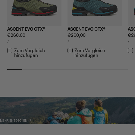
ASCENT EVO GTX®
ASCENT EVO GTX®
AS
Regulärer
€260,00
Regulärer
€260,00
Reg
€2
STÜCKPREIS
STÜCKPREIS
STÜ
Preis
Preis
Pre
PRO
PRO
PR
/
/
/
Zum Vergleich
Zum Vergleich
hinzufügen
hinzufügen
GARMONT WORLD
AMBASSADOR
MEHR ENTDECKEN