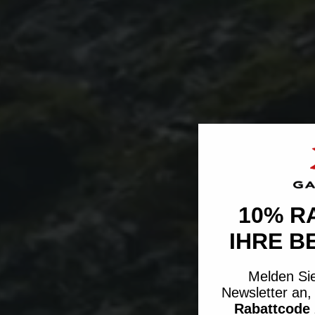
10% R
IHRE B
Melden Sie
Newsletter an
Rabattcode