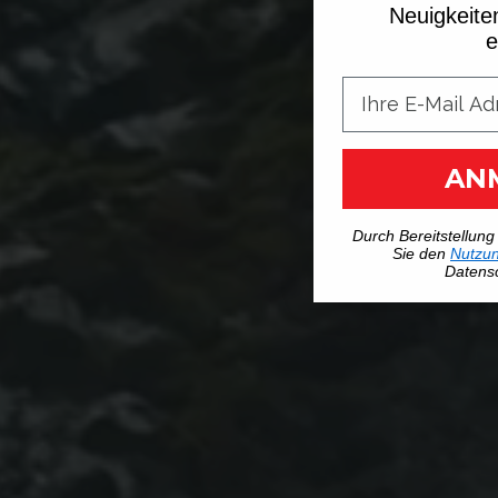
Neuigkeite
e
AN
Durch Bereitstellung
Sie den
Nutzu
Datensc