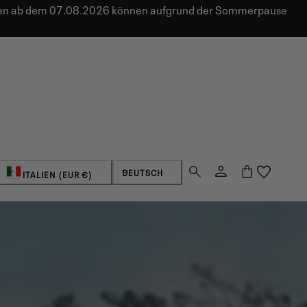
ungen ab dem 07.08.2026 können aufgrund der Sommerpause
Land/Region
Sprache
Einloggen
Warenkorb
DEUTSCH
ITALIEN (EUR €)