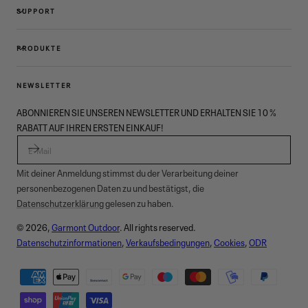
SUPPORT
PRODUKTE
NEWSLETTER
ABONNIEREN SIE UNSEREN NEWSLETTER UND ERHALTEN SIE 10 %
RABATT AUF IHREN ERSTEN EINKAUF!
E-MAIL
Mit deiner Anmeldung stimmst du der Verarbeitung deiner
personenbezogenen Daten zu und bestätigst, die
Datenschutzerklärung
gelesen zu haben.
© 2026,
Garmont Outdoor
. All rights reserved.
Datenschutzinformationen
,
Verkaufsbedingungen
,
Cookies
,
ODR
Zahlungsmethoden