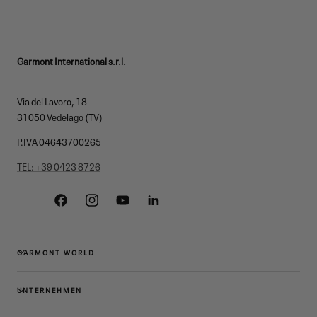
Garmont International s.r.l.
Via del Lavoro, 18
31050 Vedelago (TV)
P.IVA 04643700265
TEL: +39 0423 8726
Facebook
Instagram
YouTube
Linkedin
GARMONT WORLD
UNTERNEHMEN