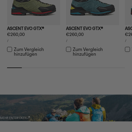
ASCENT EVO GTX®
ASCENT EVO GTX®
AS
Regulärer
€260,00
Regulärer
€260,00
Reg
€2
STÜCKPREIS
STÜCKPREIS
STÜ
Preis
Preis
Pre
PRO
PRO
PR
/
/
/
Zum Vergleich
Zum Vergleich
hinzufügen
hinzufügen
GARMONT WORLD
AMBASSADOR
MEHR ENTDECKEN