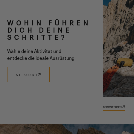
ZWEI LINIEN
WOHIN FÜHREN
EINE VISION
DICH DEINE
SCHRITTE?
Wähle deine Aktivität und
entdecke die ideale Ausrüstung
ENTDECKE 9.81
ENTDECKE TRADIZIONE
ALLE PRODUKTE
BERGSTEIGEN