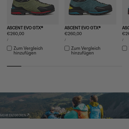
ASCENT EVO GTX®
ASCENT EVO GTX®
AS
Regulärer
€260,00
Regulärer
€260,00
Reg
€2
STÜCKPREIS
STÜCKPREIS
STÜ
Preis
Preis
Pre
PRO
PRO
PR
/
/
/
Zum Vergleich
Zum Vergleich
hinzufügen
hinzufügen
GARMONT WORLD
AMBASSADOR
MEHR ENTDECKEN