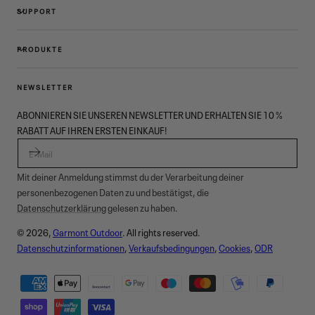
SUPPORT
PRODUKTE
NEWSLETTER
ABONNIEREN SIE UNSEREN NEWSLETTER UND ERHALTEN SIE 10 %
RABATT AUF IHREN ERSTEN EINKAUF!
E-MAIL
Mit deiner Anmeldung stimmst du der Verarbeitung deiner
personenbezogenen Daten zu und bestätigst, die
Datenschutzerklärung
gelesen zu haben.
© 2026,
Garmont Outdoor
. All rights reserved.
Datenschutzinformationen
,
Verkaufsbedingungen
,
Cookies
,
ODR
Zahlungsmethoden