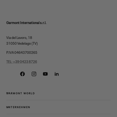
Garmont International s.r.l.
Via del Lavoro, 18
31050 Vedelago (TV)
P.IVA 04643700265
TEL: +39 0423 8726
Facebook
Instagram
YouTube
Linkedin
GARMONT WORLD
UNTERNEHMEN