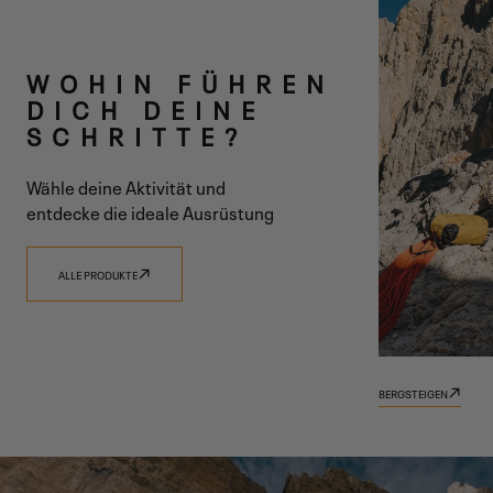
ZWEI LINIEN
WOHIN FÜHREN
EINE VISION
DICH DEINE
SCHRITTE?
Wähle deine Aktivität und
entdecke die ideale Ausrüstung
ENTDECKE 9.81
ENTDECKE TRADIZIONE
ALLE PRODUKTE
BERGSTEIGEN