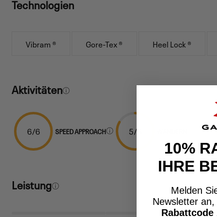
Technologien
Vibram ®
Gore-Tex ®
Heel Lock ®
Aktivitäten
6/6
5/6
SPEED APPROACH
WANDERN
10% R
IHRE B
Leistung
Melden Sie
Newsletter an
Rabattcode