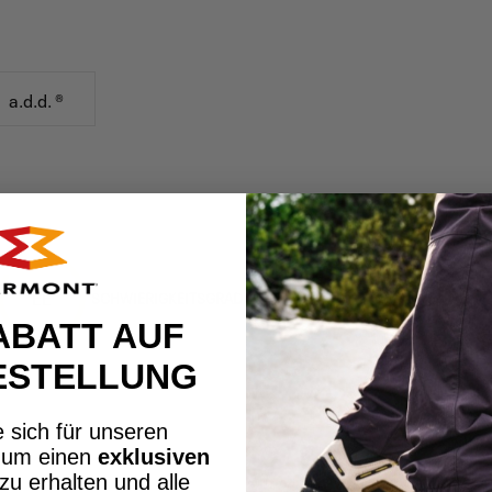
a.d.d. ®
EE
SCHWIERIGKEITSGRAD
ABATT AUF
ESTELLUNG
 sich für unseren
, um einen
exklusiven
zu erhalten und alle