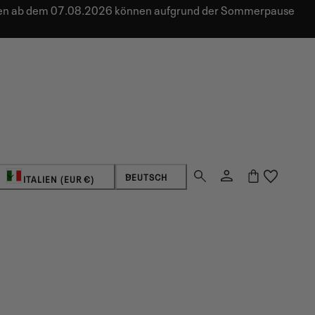
ungen ab dem 07.08.2026 können aufgrund der Sommerpause
Land/Region
Sprache
Einloggen
Warenkorb
DEUTSCH
ITALIEN (EUR €)