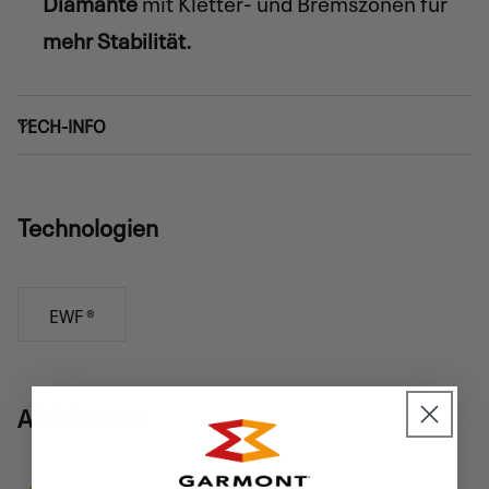
Diamante
mit Kletter- und Bremszonen für
mehr Stabilität.
TECH-INFO
Technologien
EWF ®
Aktivitäten