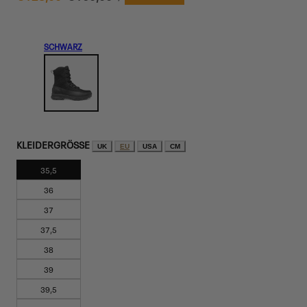
Preis
SCHWARZ
KLEIDERGRÖSSE
UK
EU
USA
CM
35,5
36
37
37,5
38
39
39,5