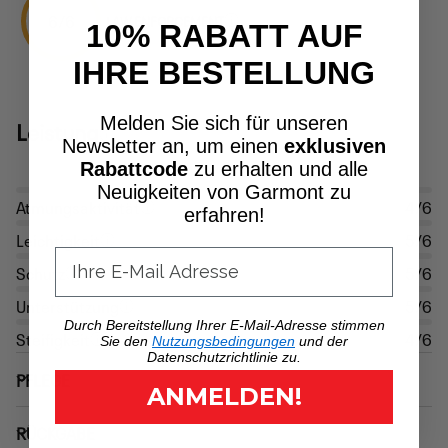
6/6
LAW ENFORCEMENT
10% RABATT AUF
IHRE BESTELLUNG
Melden Sie sich für unseren
Leistung
Newsletter an, um einen
exklusiven
Rabattcode
zu erhalten und alle
Neuigkeiten von Garmont zu
Atmungsaktivität
4/6
erfahren!
Leichtigkeit
5/6
Schutz
5/6
Unterstützung
5/6
Durch Bereitstellung Ihrer E-Mail-Adresse stimmen
Steifigkeit
4/6
Sie den
Nutzungsbedingungen
und der
Datenschutzrichtlinie zu.
PFLEGE
ANMELDEN!
RÜCKGABE