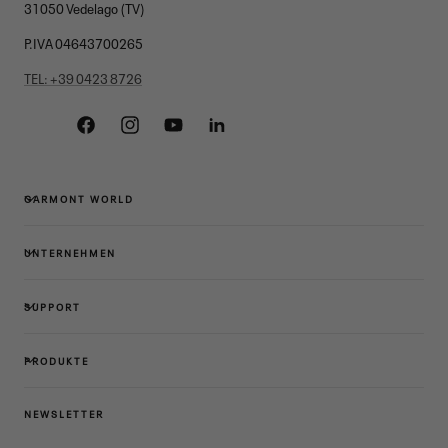
31050 Vedelago (TV)
P.IVA 04643700265
TEL: +39 0423 8726
Facebook
Instagram
YouTube
Linkedin
GARMONT WORLD
UNTERNEHMEN
SUPPORT
PRODUKTE
NEWSLETTER