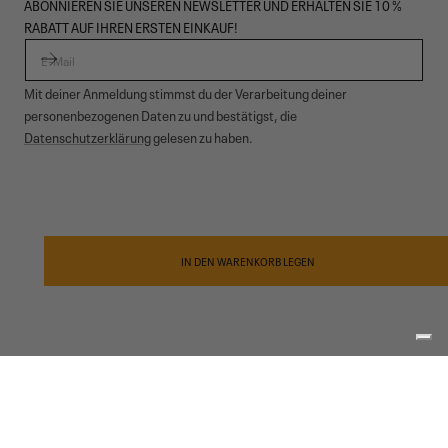
ABONNIEREN SIE UNSEREN NEWSLETTER UND ERHALTEN SIE 10 %
RABATT AUF IHREN ERSTEN EINKAUF!
E-MAIL
Mit deiner Anmeldung stimmst du der Verarbeitung deiner
personenbezogenen Daten zu und bestätigst, die
Datenschutzerklärung
gelesen zu haben.
© 2026,
Garmont Outdoor
. All rights reserved.
Datenschutzinformationen
,
Verkaufsbedingungen
,
Cookies
,
ODR
Zahlungsmethoden
IN DEN WARENKORB LEGEN