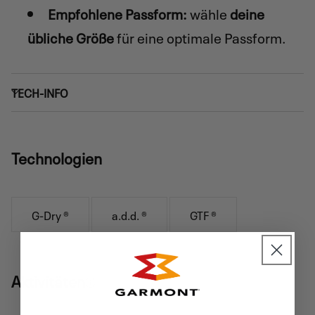
Empfohlene Passform:
wähle
deine
übliche Größe
für eine optimale Passform.
TECH-INFO
Technologien
G-Dry ®
a.d.d. ®
GTF ®
Aktivitäten