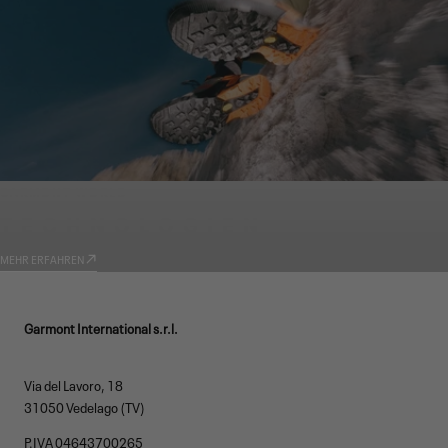
GARMONT WORLD
TECHNOLOGIEN
MEHR ERFAHREN
Garmont International s.r.l.
Via del Lavoro, 18
31050 Vedelago (TV)
P.IVA 04643700265