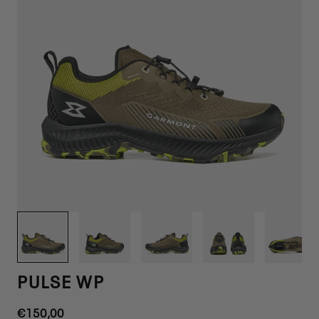
1
/
6
PULSE WP
Regulärer
€150,00