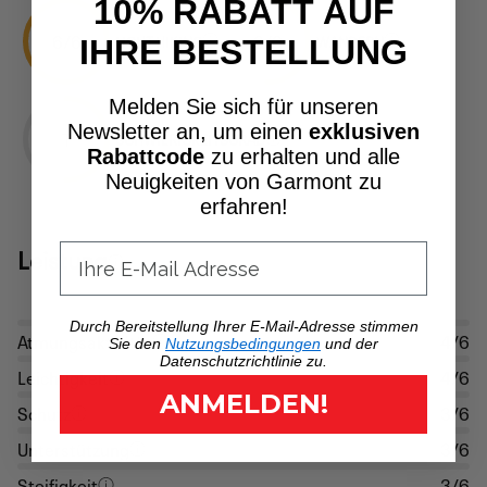
10% RABATT AUF
6/6
3/6
LIGHT HIKING
WANDERN
IHRE BESTELLUNG
Melden Sie sich für unseren
Newsletter an, um einen
exklusiven
T
SCHWIERIGKEITSGRAD
Rabattcode
zu erhalten und alle
Neuigkeiten von Garmont zu
erfahren!
Leistung
Durch Bereitstellung Ihrer E-Mail-Adresse stimmen
Atmungsaktivität
4/6
Sie den
Nutzungsbedingungen
und der
Datenschutzrichtlinie zu.
Leichtigkeit
4/6
ANMELDEN!
Schutz
3/6
Unterstützung
3/6
Steifigkeit
3/6