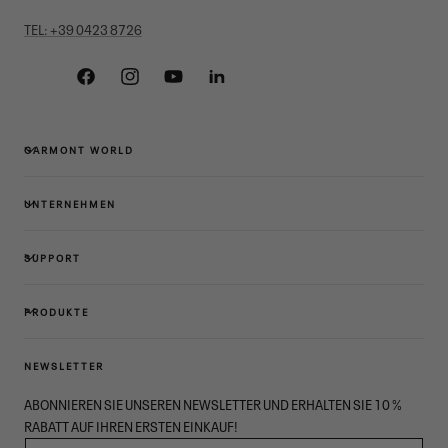
TEL: +39 0423 8726
Facebook
Instagram
YouTube
Linkedin
GARMONT WORLD
UNTERNEHMEN
SUPPORT
PRODUKTE
NEWSLETTER
ABONNIEREN SIE UNSEREN NEWSLETTER UND ERHALTEN SIE 10 %
RABATT AUF IHREN ERSTEN EINKAUF!
E-MAIL