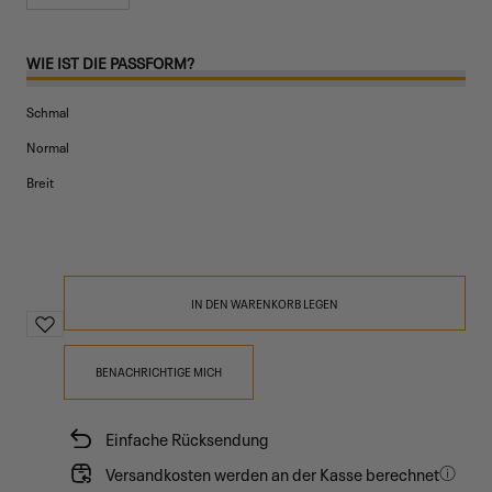
ausverkauft
Variante
oder
ausverkauft
nicht
oder
WIE IST DIE PASSFORM?
verfügbar
nicht
Schmal
verfügbar
Normal
Breit
IN DEN WARENKORB LEGEN
BENACHRICHTIGE MICH
Einfache Rücksendung
Versandkosten werden an der Kasse berechnet