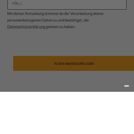
Mit deiner Anmeldung stimmst du der Verarbeitung deiner
personenbezogenen Daten zu und bestätigst, die
Datenschutzerklärung
gelesen zu haben.
© 2026,
Garmont Outdoor
. All rights reserved.
Datenschutzinformationen
,
Verkaufsbedingungen
,
Cookies
,
ODR
Zahlungsmethoden
IN DEN WARENKORB LEGEN