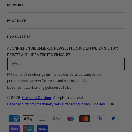
SUPPORT
PRODUKTE
NEWSLETTER
ABONNIEREN SIE UNSEREN NEWSLETTER UND ERHALTEN SIE 10 %
RABATT AUF IHREN ERSTEN EINKAUF!
E-MAIL
Mit deiner Anmeldung stimmst du der Verarbeitung deiner
personenbezogenen Daten zu und bestätigst, die
Datenschutzerklärung
gelesen zu haben.
© 2026,
Garmont Outdoor
. All rights reserved.
Datenschutzinformationen
,
Verkaufsbedingungen
,
Cookies
,
ODR
Zahlungsmethoden