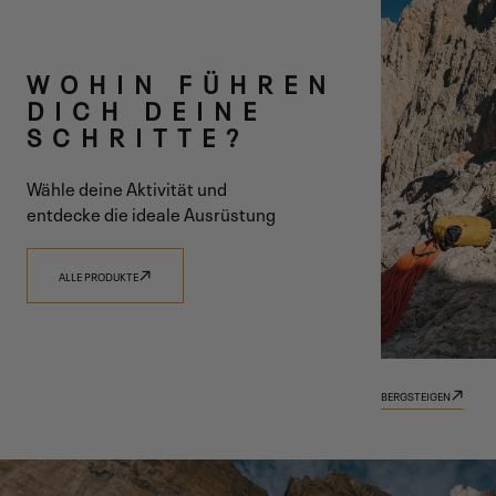
ZWEI LINIEN
WOHIN FÜHREN
EINE VISION
DICH DEINE
SCHRITTE?
Wähle deine Aktivität und
entdecke die ideale Ausrüstung
ENTDECKE 9.81
ENTDECKE TRADIZIONE
ALLE PRODUKTE
BERGSTEIGEN