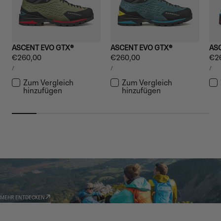
ASCENT EVO GTX®
ASCENT EVO GTX®
AS
Regulärer
€260,00
Regulärer
€260,00
Reg
€2
STÜCKPREIS
STÜCKPREIS
STÜ
Preis
Preis
Pre
PRO
PRO
PR
/
/
/
Zum Vergleich
Zum Vergleich
hinzufügen
hinzufügen
GARMONT WORLD
AMBASSADOR
MEHR ENTDECKEN