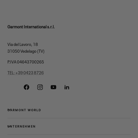
Garmont International s.r.l.
Via del Lavoro, 18
31050 Vedelago (TV)
P.IVA 04643700265
TEL: +39 0423 8726
Facebook
Instagram
YouTube
Linkedin
GARMONT WORLD
UNTERNEHMEN