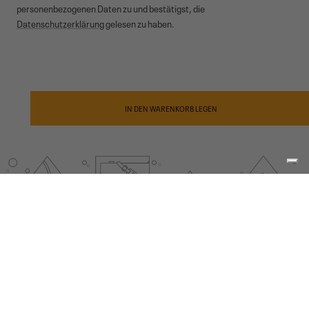
personenbezogenen Daten zu und bestätigst, die
Datenschutzerklärung
gelesen zu haben.
© 2026,
Garmont Outdoor
. All rights reserved.
Datenschutzinformationen
,
Verkaufsbedingungen
,
Cookies
,
ODR
Zahlungsmethoden
IN DEN WARENKORB LEGEN