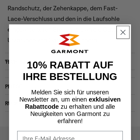
Randschutz, der Zehenkappe, dem Fast-
Lace-Verschluss und den in die Laufsohle
eingearbeiteten Stollen, die an die Outdoor-
Ursprünge von Garmont erinnern.
TECH-INFO
10% RABATT AUF
IHRE BESTELLUNG
PFLEGE
Melden Sie sich für unseren
Newsletter an, um einen
exklusiven
RÜCKGABE
Rabattcode
zu erhalten und alle
Neuigkeiten von Garmont zu
erfahren!