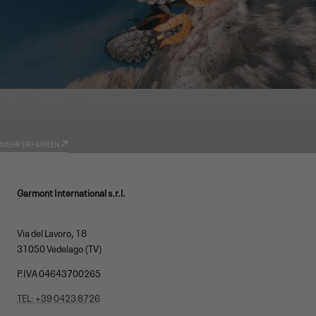
GARMONT WORLD
TECHNOLOGIEN
MEHR ERFAHREN
Garmont International s.r.l.
Via del Lavoro, 18
31050 Vedelago (TV)
P.IVA 04643700265
TEL: +39 0423 8726