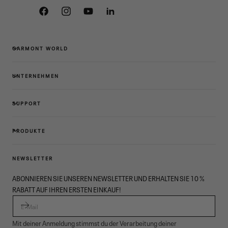
Facebook
Instagram
YouTube
Linkedin
GARMONT WORLD
UNTERNEHMEN
SUPPORT
PRODUKTE
NEWSLETTER
ABONNIEREN SIE UNSEREN NEWSLETTER UND ERHALTEN SIE 10 %
RABATT AUF IHREN ERSTEN EINKAUF!
E-MAIL
Mit deiner Anmeldung stimmst du der Verarbeitung deiner