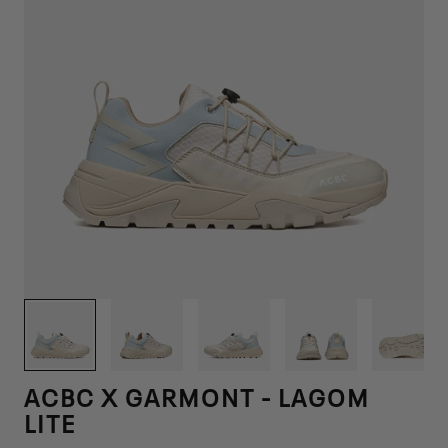
1
/
10
ACBC X GARMONT - LAGOM
LITE