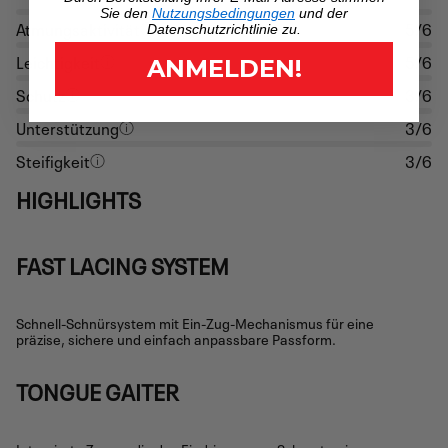
Sie den
Nutzungsbedingungen
und der
Atmungsaktivität
5/6
Datenschutzrichtlinie zu.
Leichtigkeit
5/6
ANMELDEN!
Schutz
3/6
Unterstützung
3/6
Steifigkeit
3/6
HIGHLIGHTS
FAST LACING SYSTEM
Schnell-Schnürsystem mit Ein-Zug-Mechanismus für eine
präzise, sichere und einfach anpassbare Passform.
TONGUE GAITER