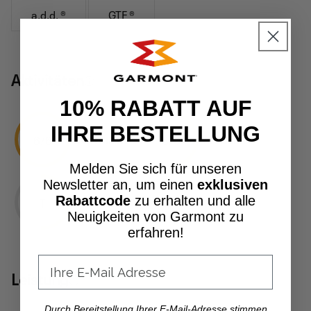
a.d.d. ®
GTF ®
Aktivitäten
10% RABATT AUF
IHRE BESTELLUNG
6/6
3/6
LIGHT HIKING
WANDERN
Melden Sie sich für unseren
Newsletter an, um einen
exklusiven
Rabattcode
zu erhalten und alle
T
SCHWIERIGKEITSGRAD
Neuigkeiten von Garmont zu
erfahren!
Leistung
Durch Bereitstellung Ihrer E-Mail-Adresse stimmen