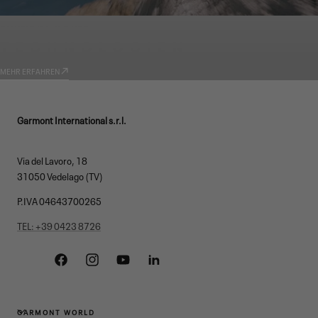
GARMONT WORLD
TECHNOLOGIEN
MEHR ERFAHREN
Garmont International s.r.l.
Via del Lavoro, 18
31050 Vedelago (TV)
P.IVA 04643700265
TEL: +39 0423 8726
Facebook
Instagram
YouTube
Linkedin
GARMONT WORLD