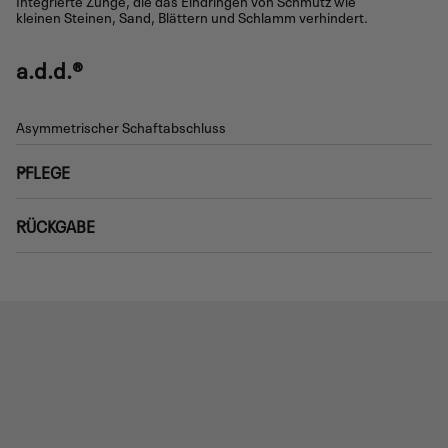
Integrierte Zunge, die das Eindringen von Schmutz wie
kleinen Steinen, Sand, Blättern und Schlamm verhindert.
a.d.d.®
Asymmetrischer Schaftabschluss
PFLEGE
RÜCKGABE