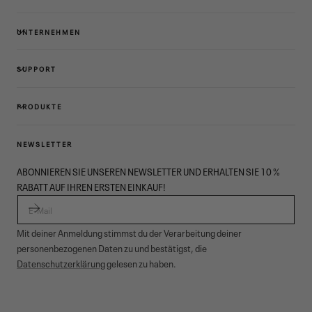
UNTERNEHMEN
SUPPORT
PRODUKTE
NEWSLETTER
ABONNIEREN SIE UNSEREN NEWSLETTER UND ERHALTEN SIE 10 %
RABATT AUF IHREN ERSTEN EINKAUF!
E-MAIL
Mit deiner Anmeldung stimmst du der Verarbeitung deiner
personenbezogenen Daten zu und bestätigst, die
Datenschutzerklärung
gelesen zu haben.
© 2026,
Garmont Outdoor
. All rights reserved.
Datenschutzinformationen
,
Verkaufsbedingungen
,
Cookies
,
ODR