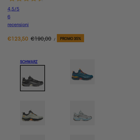
4,5
/5
6
recensioni
STÜCKPREIS
Verkaufspreis
€123,50
Regulärer
€190,00
PROMO 35%
PRO
/
Preis
SCHWARZ