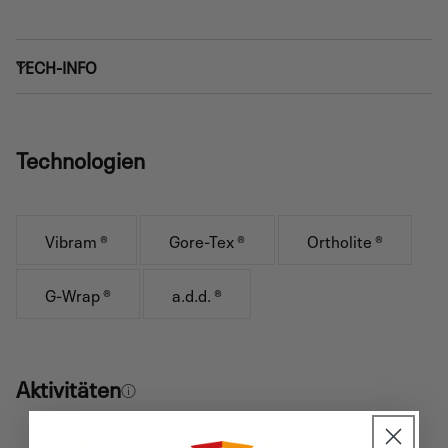
TECH-INFO
Technologien
Vibram ®
Gore-Tex ®
Ortholite ®
G-Wrap ®
a.d.d. ®
Aktivitäten