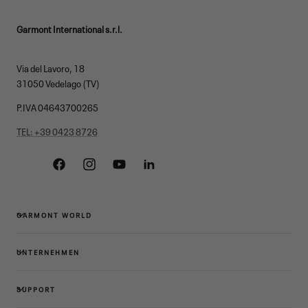
Garmont International s.r.l.
Via del Lavoro, 18
31050 Vedelago (TV)
P.IVA 04643700265
TEL: +39 0423 8726
Facebook
Instagram
YouTube
Linkedin
GARMONT WORLD
UNTERNEHMEN
SUPPORT