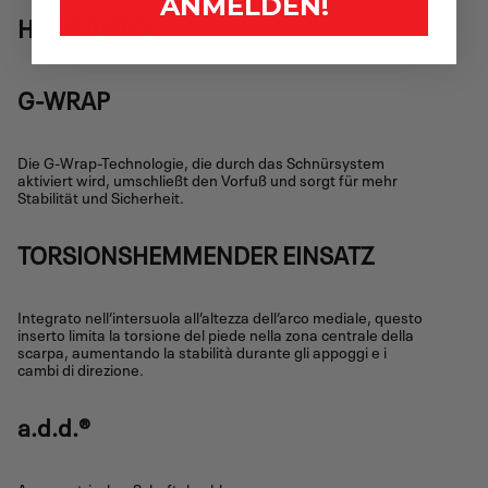
ANMELDEN!
HIGHLIGHTS
G-WRAP
Die G-Wrap-Technologie, die durch das Schnürsystem
aktiviert wird, umschließt den Vorfuß und sorgt für mehr
Stabilität und Sicherheit.
TORSIONSHEMMENDER EINSATZ
Integrato nell’intersuola all’altezza dell’arco mediale, questo
inserto limita la torsione del piede nella zona centrale della
scarpa, aumentando la stabilità durante gli appoggi e i
cambi di direzione.
a.d.d.®
Asymmetrischer Schaftabschluss