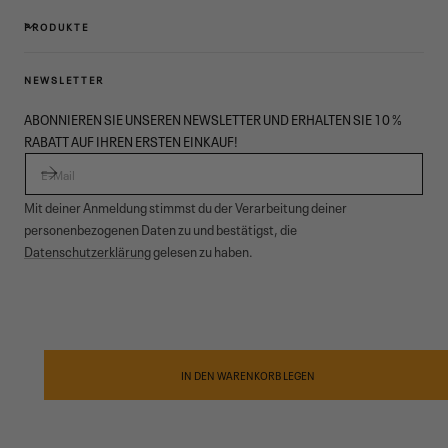
PRODUKTE
NEWSLETTER
ABONNIEREN SIE UNSEREN NEWSLETTER UND ERHALTEN SIE 10 %
RABATT AUF IHREN ERSTEN EINKAUF!
E-MAIL
Mit deiner Anmeldung stimmst du der Verarbeitung deiner
personenbezogenen Daten zu und bestätigst, die
Datenschutzerklärung
gelesen zu haben.
© 2026,
Garmont Outdoor
. All rights reserved.
Datenschutzinformationen
,
Verkaufsbedingungen
,
Cookies
,
ODR
Zahlungsmethoden
IN DEN WARENKORB LEGEN