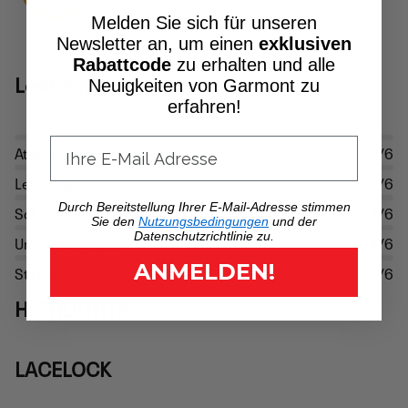
Melden Sie sich für unseren
Newsletter an, um einen
exklusiven
Rabattcode
zu erhalten und alle
Leistung
Neuigkeiten von Garmont zu
erfahren!
Atmungsaktivität
4/6
Leichtigkeit
4/6
Durch Bereitstellung Ihrer E-Mail-Adresse stimmen
Schutz
4/6
Sie den
Nutzungsbedingungen
und der
Datenschutzrichtlinie zu.
Unterstützung
4/6
ANMELDEN!
Steifigkeit
3/6
HIGHLIGHTS
LACELOCK