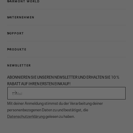
GARMONT WORLD
UNTERNEHMEN
SUPPORT
PRODUKTE
NEWSLETTER
ABONNIEREN SIE UNSEREN NEWSLETTER UND ERHALTEN SIE 10 %
RABATT AUF IHREN ERSTEN EINKAUF!
E-MAIL
Mit deiner Anmeldung stimmst du der Verarbeitung deiner
personenbezogenen Daten zu und bestätigst, die
Datenschutzerklärung
gelesen zu haben.
© 2026,
Garmont Outdoor
. All rights reserved.
Datenschutzinformationen
,
Verkaufsbedingungen
,
Cookies
,
ODR