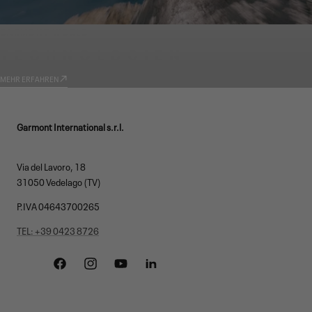
GARMONT WORLD
TECHNOLOGIEN
MEHR ERFAHREN
Garmont International s.r.l.
Via del Lavoro, 18
31050 Vedelago (TV)
P.IVA 04643700265
TEL: +39 0423 8726
Facebook
Instagram
YouTube
Linkedin