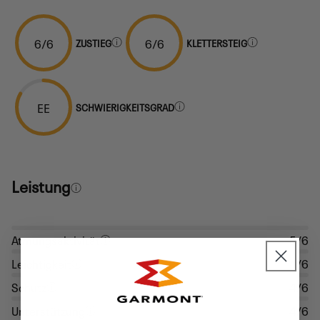
6/6
6/6
ZUSTIEG
KLETTERSTEIG
EE
SCHWIERIGKEITSGRAD
Leistung
Atmungsaktivität
5/6
Leichtigkeit
4/6
Schutz
4/6
Unterstützung
4/6