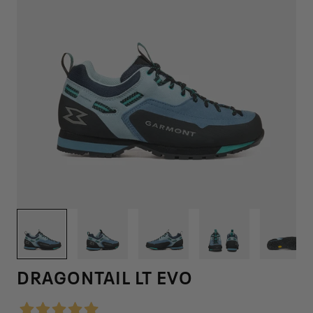
1
/
12
DRAGONTAIL LT EVO