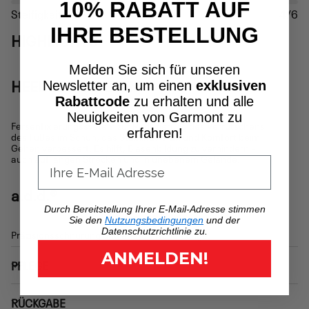
10% RABATT AUF
Steifigkeit
4/6
IHRE BESTELLUNG
HIGHLIGHTS
Melden Sie sich für unseren
HEEL LOCK SYSTEM
Newsletter an, um einen
exklusiven
Rabattcode
zu erhalten und alle
Neuigkeiten von Garmont zu
Fersenfixierungssystem zur Reduzierung des Verrutschens
erfahren!
des Fußes im Schuh, das Stabilität, Halt und Komfort beim
Gehen verbessert. Es hilft, Blasenbildung zu verhindern –
auch auf langen Strecken und in unebenem Gelände.
a.d.d.®
Durch Bereitstellung Ihrer E-Mail-Adresse stimmen
Sie den
Nutzungsbedingungen
und der
Datenschutzrichtlinie zu.
Präzisionsschnürung und anatomische Zunge.
ANMELDEN!
PFLEGE
RÜCKGABE