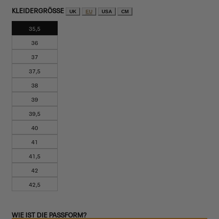
KLEIDERGRÖSSE
UK
EU
USA
CM
35,5
36
37
37,5
38
39
39,5
40
41
41,5
42
42,5
WIE IST DIE PASSFORM?