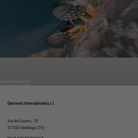
GARMONT WORLD
TECHNOLOGIEN
MEHR ERFAHREN
Garmont International s.r.l.
Via del Lavoro, 18
31050 Vedelago (TV)
P.IVA 04643700265