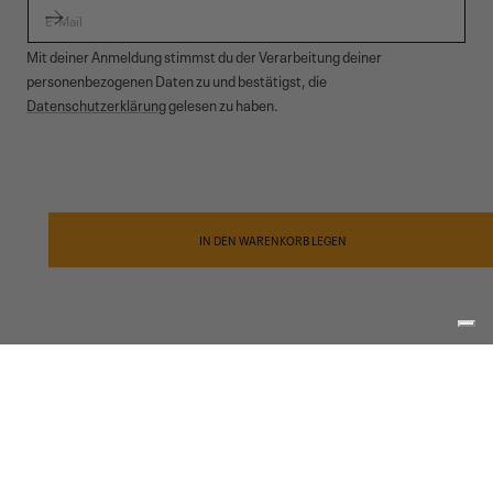
E-MAIL
Mit deiner Anmeldung stimmst du der Verarbeitung deiner
personenbezogenen Daten zu und bestätigst, die
Datenschutzerklärung
gelesen zu haben.
© 2026,
Garmont Outdoor
. All rights reserved.
Datenschutzinformationen
,
Verkaufsbedingungen
,
Cookies
,
ODR
Zahlungsmethoden
IN DEN WARENKORB LEGEN