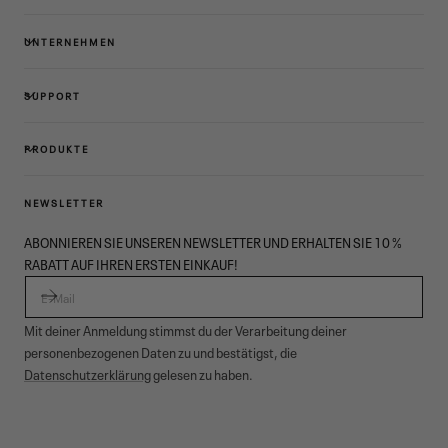
UNTERNEHMEN
SUPPORT
PRODUKTE
NEWSLETTER
ABONNIEREN SIE UNSEREN NEWSLETTER UND ERHALTEN SIE 10 %
RABATT AUF IHREN ERSTEN EINKAUF!
E-MAIL
Mit deiner Anmeldung stimmst du der Verarbeitung deiner
personenbezogenen Daten zu und bestätigst, die
Datenschutzerklärung
gelesen zu haben.
© 2026,
Garmont Outdoor
. All rights reserved.
Datenschutzinformationen
,
Verkaufsbedingungen
,
Cookies
,
ODR