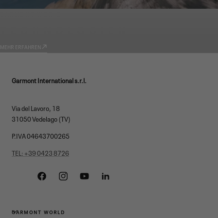
GARMONT WORLD
TECHNOLOGIEN
MEHR ERFAHREN
Garmont International s.r.l.
Via del Lavoro, 18
31050 Vedelago (TV)
P.IVA 04643700265
TEL: +39 0423 8726
Facebook
Instagram
YouTube
Linkedin
GARMONT WORLD