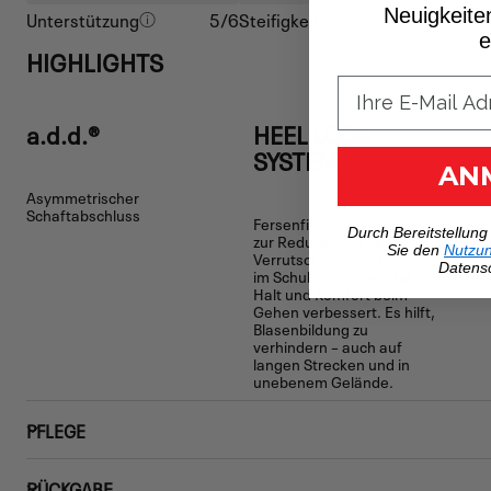
Neuigkeite
Unterstützung
5/6
Steifigkeit
4/6
e
HIGHLIGHTS
a.d.d.®
HEEL LOCK
SYSTEM
AN
Asymmetrischer
Schaftabschluss
Fersenfixierungssystem
Durch Bereitstellung
zur Reduzierung des
Sie den
Nutzu
Verrutschens des Fußes
Datensc
im Schuh, das Stabilität,
Halt und Komfort beim
Gehen verbessert. Es hilft,
Blasenbildung zu
verhindern – auch auf
langen Strecken und in
unebenem Gelände.
PFLEGE
RÜCKGABE