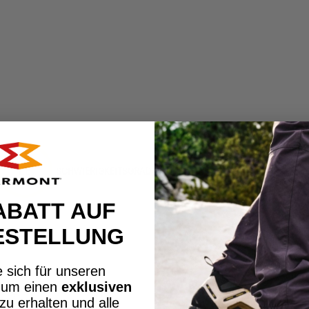
EE
SCHWIERIGKEITSGRAD
ABATT AUF
ESTELLUNG
 sich für unseren
, um einen
exklusiven
tz
4/6
zu erhalten und alle