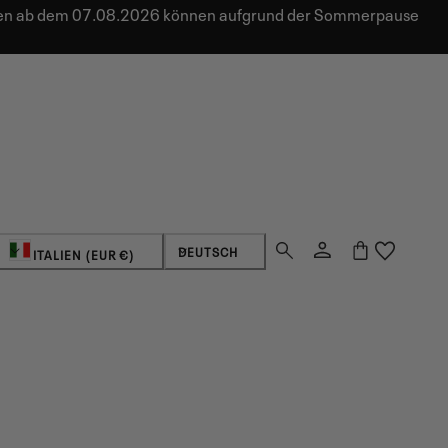
ungen ab dem 07.08.2026 können aufgrund der Sommerpause
Land/Region
Sprache
Einloggen
Warenkorb
DEUTSCH
ITALIEN (EUR €)