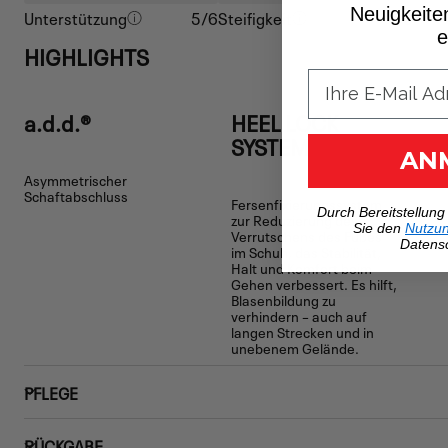
Neuigkeite
Unterstützung
5/6
Steifigkeit
4/6
e
HIGHLIGHTS
a.d.d.®
HEEL LOCK
SYSTEM
AN
Asymmetrischer
Schaftabschluss
Fersenfixierungssystem
Durch Bereitstellung
zur Reduzierung des
Sie den
Nutzu
Verrutschens des Fußes
Datensc
im Schuh, das Stabilität,
Halt und Komfort beim
Gehen verbessert. Es hilft,
Blasenbildung zu
verhindern – auch auf
langen Strecken und in
unebenem Gelände.
PFLEGE
RÜCKGABE