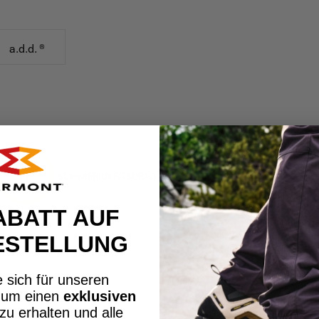
a.d.d. ®
EE
SCHWIERIGKEITSGRAD
ABATT AUF
ESTELLUNG
 sich für unseren
, um einen
exklusiven
tz
5/6
zu erhalten und alle