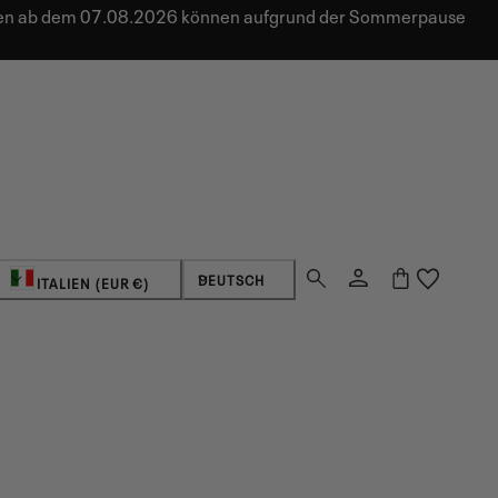
ungen ab dem 07.08.2026 können aufgrund der Sommerpause
Land/Region
Sprache
Einloggen
Warenkorb
DEUTSCH
ITALIEN (EUR €)