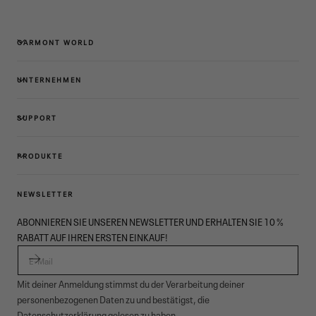
GARMONT WORLD
UNTERNEHMEN
SUPPORT
PRODUKTE
NEWSLETTER
ABONNIEREN SIE UNSEREN NEWSLETTER UND ERHALTEN SIE 10 %
RABATT AUF IHREN ERSTEN EINKAUF!
E-MAIL
Mit deiner Anmeldung stimmst du der Verarbeitung deiner
personenbezogenen Daten zu und bestätigst, die
Datenschutzerklärung
gelesen zu haben.