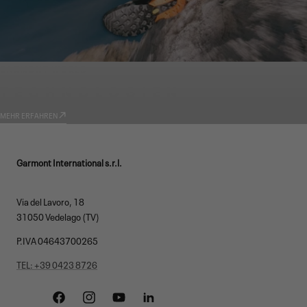
GARMONT WORLD
TECHNOLOGIEN
MEHR ERFAHREN
Garmont International s.r.l.
Via del Lavoro, 18
31050 Vedelago (TV)
P.IVA 04643700265
TEL: +39 0423 8726
Facebook
Instagram
YouTube
Linkedin