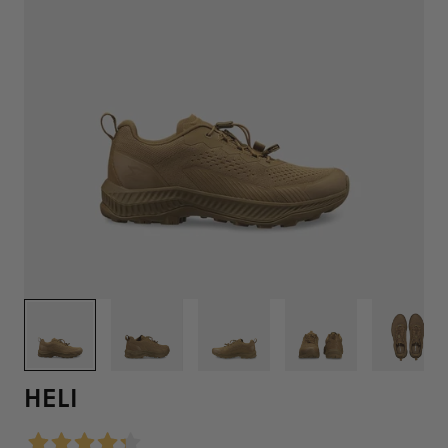
1
/
6
HELI