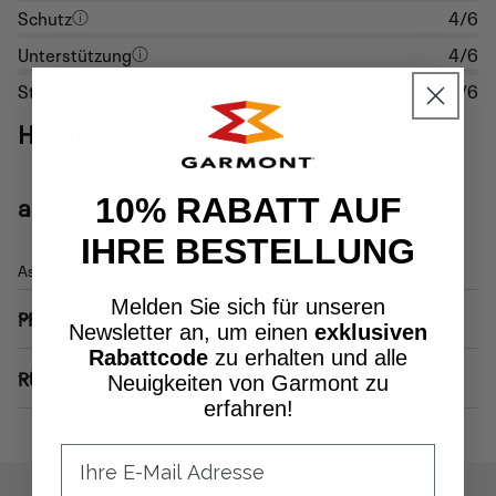
Schutz
4/6
Unterstützung
4/6
Steifigkeit
3/6
HIGHLIGHTS
a.d.d.®
10% RABATT AUF
IHRE BESTELLUNG
Asymmetrischer Schaftabschluss
Melden Sie sich für unseren
PFLEGE
Newsletter an, um einen
exklusiven
Rabattcode
zu erhalten und alle
RÜCKGABE
Neuigkeiten von Garmont zu
erfahren!