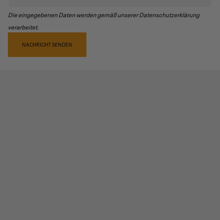
Die eingegebenen Daten werden gemäß unserer Datenschutzerklärung
verarbeitet.
NACHRICHT SENDEN
PRODUKTREZENSIONEN
4,0
/5
1
produktrezensionen
0 sterne
0
4 sterne