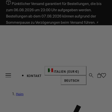
Pünktlicher Versand garantiert für Bestellungen, die bis
INHALT SPRINGEN
zum 06.08.2026 um 23:00 Uhr aufgegeben werden.
Bestellungen ab dem 07.08.2026 können aufgrund der
Sommerpause zu Verzögerungen beim Versand führen. ⚡
Land/Region
ITALIEN (EUR €)
Warenkorb
KONTAKT
Sprache
DEUTSCH
Heim