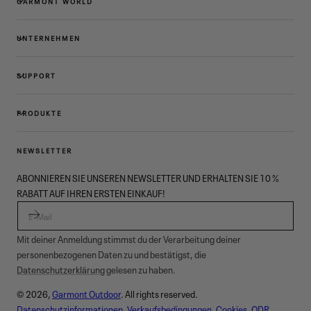
GARMONT WORLD
UNTERNEHMEN
SUPPORT
PRODUKTE
NEWSLETTER
ABONNIEREN SIE UNSEREN NEWSLETTER UND ERHALTEN SIE 10 %
RABATT AUF IHREN ERSTEN EINKAUF!
E-MAIL
Mit deiner Anmeldung stimmst du der Verarbeitung deiner
personenbezogenen Daten zu und bestätigst, die
Datenschutzerklärung
gelesen zu haben.
© 2026,
Garmont Outdoor
. All rights reserved.
Datenschutzinformationen
,
Verkaufsbedingungen
,
Cookies
,
ODR