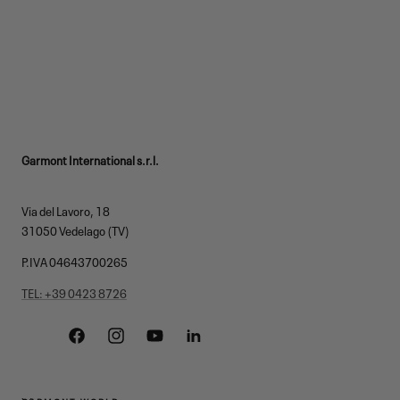
Garmont International s.r.l.
Via del Lavoro, 18
31050 Vedelago (TV)
P.IVA 04643700265
TEL: +39 0423 8726
Facebook
Instagram
YouTube
Linkedin