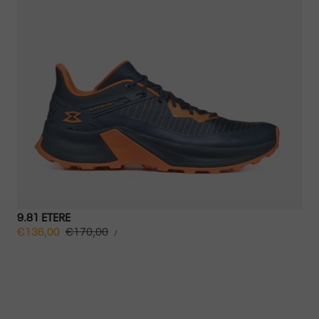
9.81 ETERE
STÜCKPREIS
Verkaufspreis
€136,00
Regulärer
€170,00
PRO
/
Preis