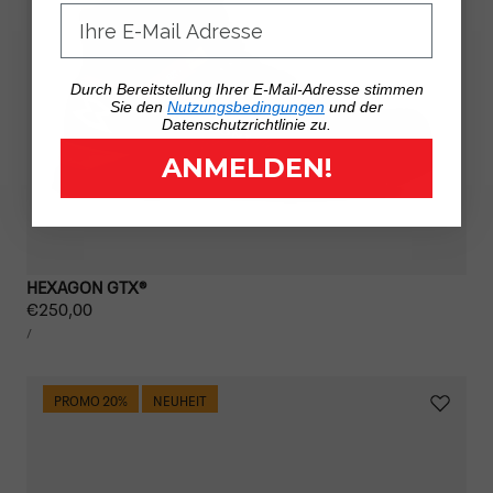
Durch Bereitstellung Ihrer E-Mail-Adresse stimmen
Sie den
Nutzungsbedingungen
und der
Datenschutzrichtlinie zu.
ANMELDEN!
HEXAGON GTX®
Regulärer
€250,00
STÜCKPREIS
Preis
PRO
/
PROMO 20%
NEUHEIT