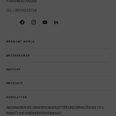
P.IVA 04643700265
TEL: +39 0423 8726
Facebook
Instagram
YouTube
Linkedin
GARMONT WORLD
UNTERNEHMEN
SUPPORT
PRODUKTE
NEWSLETTER
ABONNIEREN SIE UNSEREN NEWSLETTER UND ERHALTEN SIE 10 %
RABATT AUF IHREN ERSTEN EINKAUF!