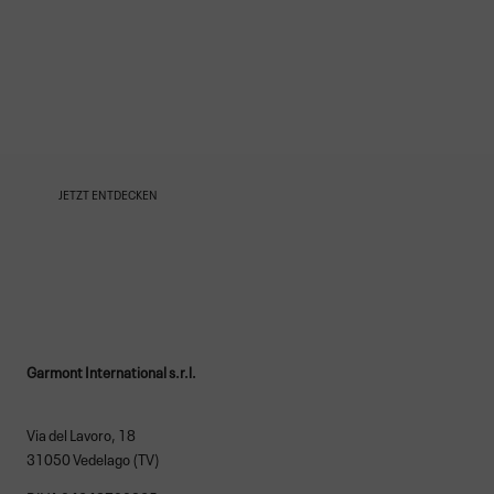
UNSERE
AMBASSADORS
JETZT ENTDECKEN
Garmont International s.r.l.
Via del Lavoro, 18
31050 Vedelago (TV)