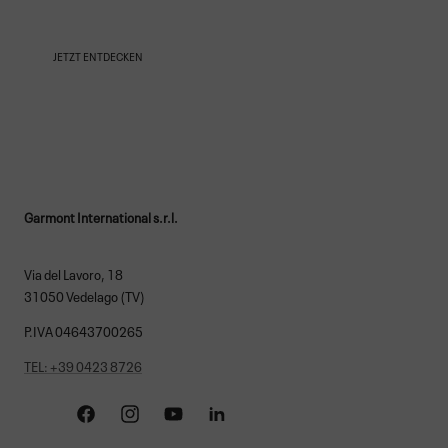
JETZT ENTDECKEN
Garmont International s.r.l.
Via del Lavoro, 18
31050 Vedelago (TV)
P.IVA 04643700265
TEL: +39 0423 8726
Facebook
Instagram
YouTube
Linkedin