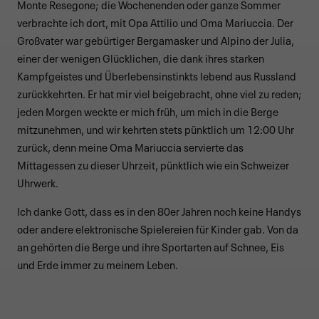
Monte Resegone; die Wochenenden oder ganze Sommer
verbrachte ich dort, mit Opa Attilio und Oma Mariuccia. Der
Großvater war gebürtiger Bergamasker und Alpino der Julia,
einer der wenigen Glücklichen, die dank ihres starken
Kampfgeistes und Überlebensinstinkts lebend aus Russland
zurückkehrten. Er hat mir viel beigebracht, ohne viel zu reden;
jeden Morgen weckte er mich früh, um mich in die Berge
mitzunehmen, und wir kehrten stets pünktlich um 12:00 Uhr
zurück, denn meine Oma Mariuccia servierte das
Mittagessen zu dieser Uhrzeit, pünktlich wie ein Schweizer
Uhrwerk.
Ich danke Gott, dass es in den 80er Jahren noch keine Handys
oder andere elektronische Spielereien für Kinder gab. Von da
an gehörten die Berge und ihre Sportarten auf Schnee, Eis
und Erde immer zu meinem Leben.