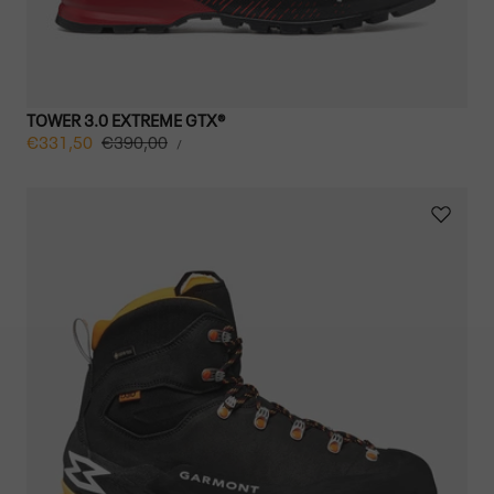
TOWER 3.0 EXTREME GTX®
STÜCKPREIS
Verkaufspreis
€331,50
Regulärer
€390,00
PRO
/
Preis