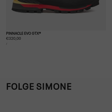
PINNACLE EVO GTX®
Regulärer
€320,00
STÜCKPREIS
Preis
PRO
/
FOLGE SIMONE