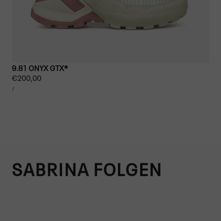
9.81 ONYX GTX®
Regulärer
€200,00
STÜCKPREIS
Preis
PRO
/
SABRINA FOLGEN