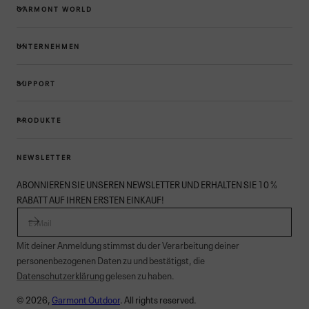
GARMONT WORLD
UNTERNEHMEN
SUPPORT
PRODUKTE
NEWSLETTER
ABONNIEREN SIE UNSEREN NEWSLETTER UND ERHALTEN SIE 10 %
RABATT AUF IHREN ERSTEN EINKAUF!
E-MAIL
Mit deiner Anmeldung stimmst du der Verarbeitung deiner
personenbezogenen Daten zu und bestätigst, die
Datenschutzerklärung
gelesen zu haben.
© 2026,
Garmont Outdoor
. All rights reserved.