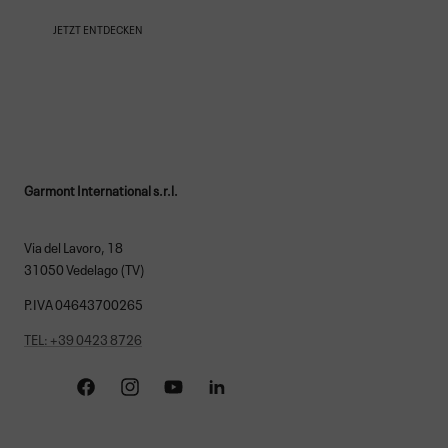
JETZT ENTDECKEN
Garmont International s.r.l.
Via del Lavoro, 18
31050 Vedelago (TV)
P.IVA 04643700265
TEL: +39 0423 8726
Facebook
Instagram
YouTube
Linkedin