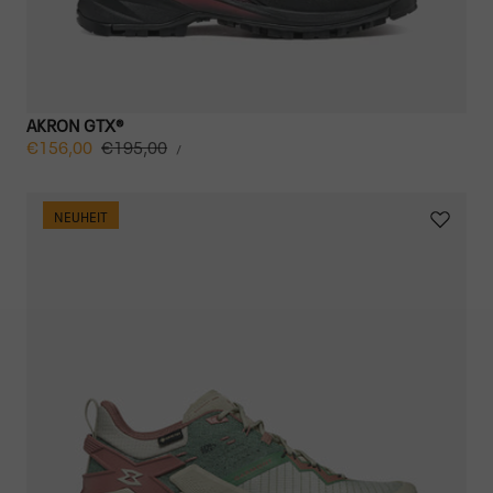
AKRON GTX®
STÜCKPREIS
Verkaufspreis
€156,00
Regulärer
€195,00
PRO
/
Preis
NEUHEIT