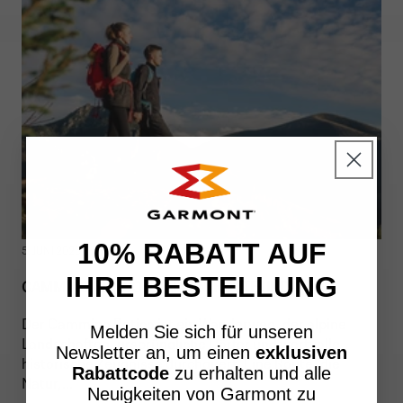
10% RABATT AUF
5. JUNI 2026
IHRE BESTELLUNG
CAMMINO RETICO: ETAPPEN, ROUTE UND INFOS
Der Cammino Retico ist ein Wanderweg, der alpine
Melden Sie sich für unseren
Landschaften, ursprüngliche Dörfer und wertvolle
Newsletter an, um einen
exklusiven
historische Zeugnisse durchquert. Eine Route, die
Rabattcode
zu erhalten und alle
Natur,...
Neuigkeiten von Garmont zu