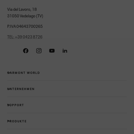
Via del Lavoro, 18
31050 Vedelago (TV)
P.IVA 04643700265
TEL: +39 0423 8726
Facebook
Instagram
YouTube
Linkedin
GARMONT WORLD
UNTERNEHMEN
SUPPORT
PRODUKTE