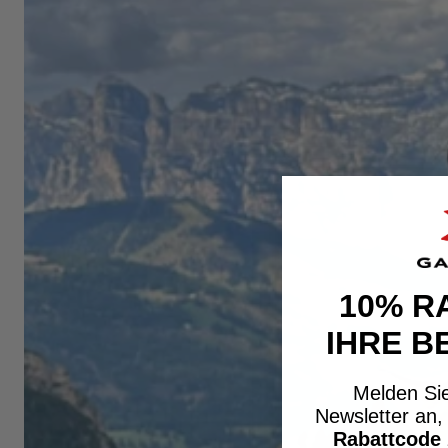
10% R
IHRE B
Melden Sie
Newsletter an
Rabattcode