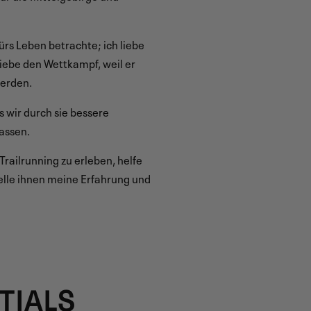
ürs Leben betrachte; ich liebe
 liebe den Wettkampf, weil er
werden.
s wir durch sie bessere
assen.
railrunning zu erleben, helfe
elle ihnen meine Erfahrung und
TIALS