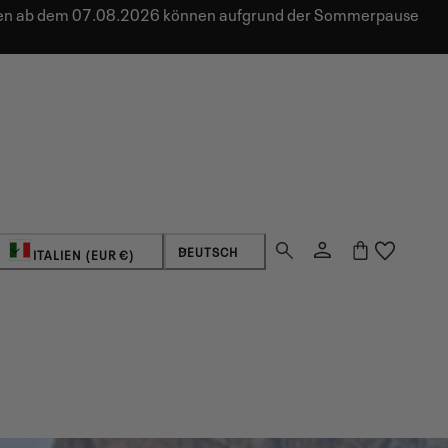
ungen ab dem 07.08.2026 können aufgrund der Sommerpause
Land/Region
Sprache
Einloggen
Warenkorb
DEUTSCH
ITALIEN (EUR €)