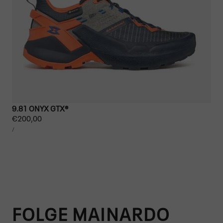
9.81 ONYX GTX®
Regulärer
€200,00
STÜCKPREIS
Preis
PRO
/
FOLGE MAINARDO