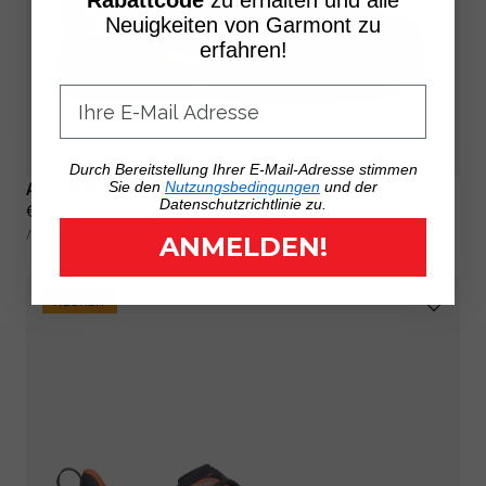
Rabattcode
zu erhalten und alle
Neuigkeiten von Garmont zu
erfahren!
Durch Bereitstellung Ihrer E-Mail-Adresse stimmen
AKRON MID GTX®
Sie den
Nutzungsbedingungen
und der
Datenschutzrichtlinie zu.
Regulärer
€220,00
STÜCKPREIS
Preis
PRO
/
ANMELDEN!
NEUHEIT