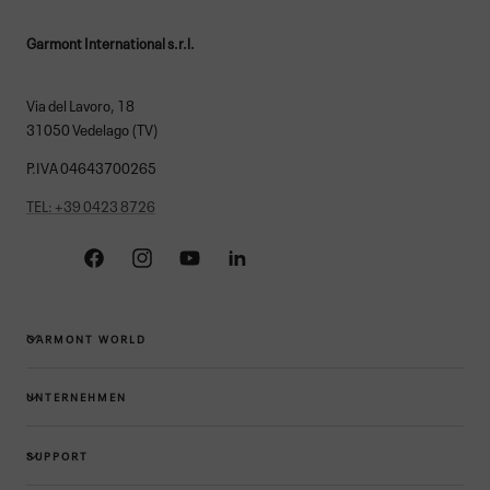
Garmont International s.r.l.
Via del Lavoro, 18
31050 Vedelago (TV)
P.IVA 04643700265
TEL: +39 0423 8726
Facebook
Instagram
YouTube
Linkedin
GARMONT WORLD
UNTERNEHMEN
SUPPORT