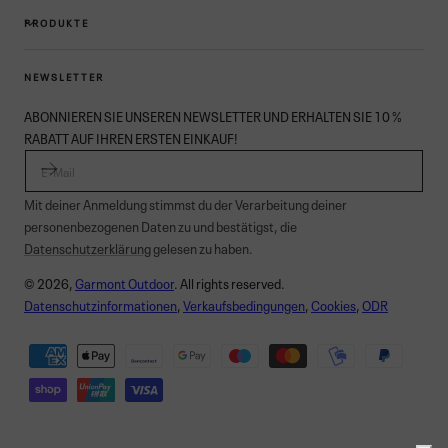
PRODUKTE
NEWSLETTER
ABONNIEREN SIE UNSEREN NEWSLETTER UND ERHALTEN SIE 10 %
RABATT AUF IHREN ERSTEN EINKAUF!
E-MAIL
Mit deiner Anmeldung stimmst du der Verarbeitung deiner
personenbezogenen Daten zu und bestätigst, die
Datenschutzerklärung
gelesen zu haben.
© 2026,
Garmont Outdoor
. All rights reserved.
Datenschutzinformationen
,
Verkaufsbedingungen
,
Cookies
,
ODR
Zahlungsmethoden