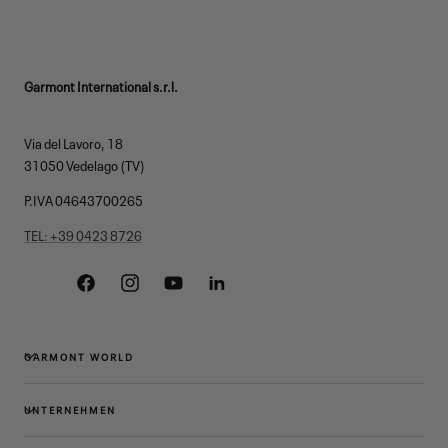
Garmont International s.r.l.
Via del Lavoro, 18
31050 Vedelago (TV)
P.IVA 04643700265
TEL: +39 0423 8726
Facebook
Instagram
YouTube
Linkedin
GARMONT WORLD
UNTERNEHMEN