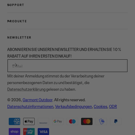
SUPPORT
PRODUKTE
NEWSLETTER
ABONNIEREN SIE UNSEREN NEWSLETTER UND ERHALTEN SIE 10 %
RABATT AUF IHREN ERSTEN EINKAUF!
E-MAIL
Mit deiner Anmeldung stimmst du der Verarbeitung deiner
personenbezogenen Daten zu und bestätigst, die
Datenschutzerklärung
gelesen zu haben.
© 2026,
Garmont Outdoor
. All rights reserved.
Datenschutzinformationen
,
Verkaufsbedingungen
,
Cookies
,
ODR
Zahlungsmethoden