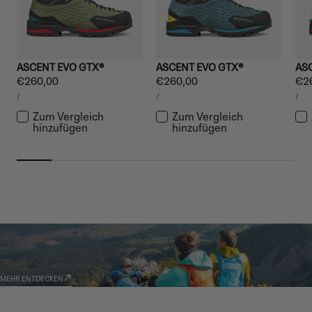
ASCENT EVO GTX®
ASCENT EVO GTX®
AS
Regulärer
€260,00
Regulärer
€260,00
Reg
€2
STÜCKPREIS
STÜCKPREIS
STÜ
Preis
Preis
Pre
PRO
PRO
PR
/
/
/
Zum Vergleich
Zum Vergleich
hinzufügen
hinzufügen
GARMONT WORLD
AMBASSADOR
MEHR ENTDECKEN