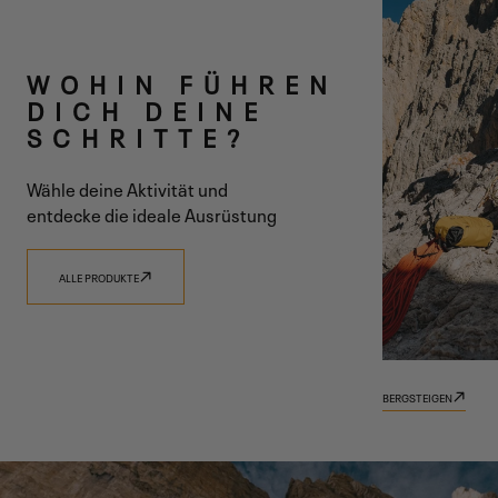
ZWEI LINIEN
WOHIN FÜHREN
EINE VISION
DICH DEINE
SCHRITTE?
Wähle deine Aktivität und
entdecke die ideale Ausrüstung
ENTDECKE 9.81
ENTDECKE TRADIZIONE
ALLE PRODUKTE
BERGSTEIGEN