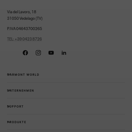
Via del Lavoro, 18
31050 Vedelago (TV)
P.IVA 04643700265
TEL: +39 0423 8726
Facebook
Instagram
YouTube
Linkedin
GARMONT WORLD
UNTERNEHMEN
SUPPORT
PRODUKTE