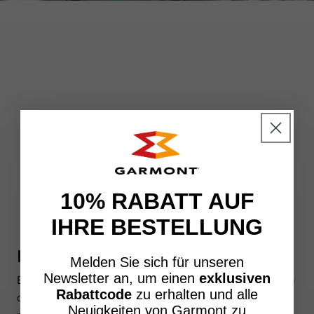
GARMONT WORLD
WERDE TEIL DES
GARMONT-TEAMS
10% RABATT AUF
IHRE BESTELLUNG
INITIATIVBEWERBUNG
Melden Sie sich für unseren
Newsletter an, um einen
exklusiven
Bei Garmont sind wir überzeugt, dass unsere Mitarbeitenden
Rabattcode
zu erhalten und alle
der Schlüssel zu unserem Wachstum sind. Wir suchen
Neuigkeiten von Garmont zu