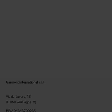
SCHLIESSE DICH UNS A
N
MEHR ERFAHREN
Garmont International s.r.l.
Via del Lavoro, 18
31050 Vedelago (TV)
P.IVA 04643700265