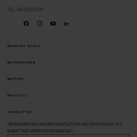
TEL: +39 0423 8726
Facebook
Instagram
YouTube
Linkedin
GARMONT WORLD
UNTERNEHMEN
SUPPORT
PRODUKTE
NEWSLETTER
ABONNIEREN SIE UNSEREN NEWSLETTER UND ERHALTEN SIE 10 %
RABATT AUF IHREN ERSTEN EINKAUF!
E-MAIL