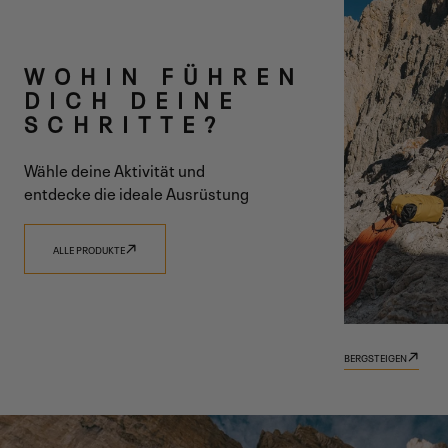
ZWEI LINIEN
WOHIN FÜHREN
EINE VISION
DICH DEINE
SCHRITTE?
Wähle deine Aktivität und
entdecke die ideale Ausrüstung
ENTDECKE 9.81
ENTDECKE TRADIZIONE
ALLE PRODUKTE
BERGSTEIGEN