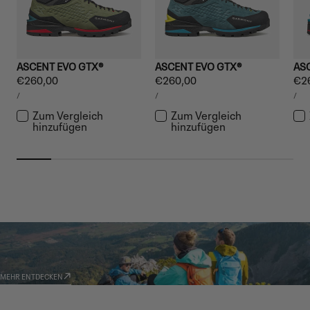
ASCENT EVO GTX®
ASCENT EVO GTX®
AS
Regulärer
€260,00
Regulärer
€260,00
Reg
€2
STÜCKPREIS
STÜCKPREIS
STÜ
Preis
Preis
Pre
PRO
PRO
PR
/
/
/
Zum Vergleich
Zum Vergleich
hinzufügen
hinzufügen
GARMONT WORLD
AMBASSADOR
MEHR ENTDECKEN