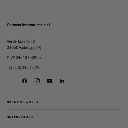
Garmont International s.r.l.
Via del Lavoro, 18
31050 Vedelago (TV)
P.IVA 04643700265
TEL: +39 0423 8726
Facebook
Instagram
YouTube
Linkedin
GARMONT WORLD
UNTERNEHMEN