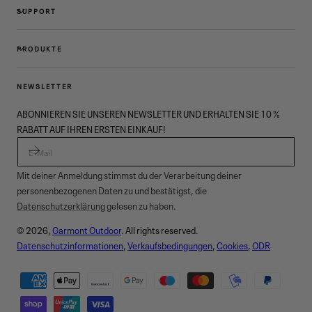
SUPPORT
PRODUKTE
NEWSLETTER
ABONNIEREN SIE UNSEREN NEWSLETTER UND ERHALTEN SIE 10 %
RABATT AUF IHREN ERSTEN EINKAUF!
E-MAIL
Mit deiner Anmeldung stimmst du der Verarbeitung deiner
personenbezogenen Daten zu und bestätigst, die
Datenschutzerklärung
gelesen zu haben.
© 2026,
Garmont Outdoor
. All rights reserved.
Datenschutzinformationen
,
Verkaufsbedingungen
,
Cookies
,
ODR
Zahlungsmethoden